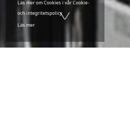
Läs mer om Cookies i vår Cookie-
och integritetspolicy
Läs mer
Anläggningsbilar
En anläggningsbil är en lastbil som är konstruerad för
att transportera material som sand eller grus. Bilarna
har en öppen lastkorg (ett så kallat tippflak) som kan